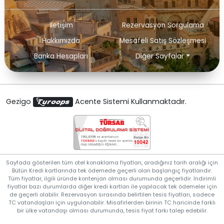
İletişim
Rezervasyon Sorgulama
Hakkımızda
Mesafeli Satış Sözleşmesi
Banka Hesapları
Diğer Sayfalar
Gezigo
Acente Sistemi Kullanmaktadır.
Sayfada gösterilen tüm otel konaklama fiyatları, aradığınız tarih aralığı için
Bütün Kredi kartlarında tek ödemede geçerli olan başlangıç fiyatlarıdır.
Tüm fiyatlar, ilgili üründe kontenjan olması durumunda geçerlidir. İndirimli
fiyatlar bazı durumlarda diğer kredi kartları ile yapılacak tek ödemeler için
de geçerli olabilir. Rezervasyon sırasında belirtilen tesis fiyatları, sadece
TC vatandaşları için uygulanabilir. Misafirlerden birinin TC haricinde farklı
bir ülke vatandaşı olması durumunda, tesis fiyat farkı talep edebilir.