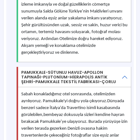
izleme imkanıyla ve doğal güzelliklerin cömertçe
sunumuyla Salda Gölüne Türkiye’nin Maldivleri unvanı
verilen alanda eşsiz anlar yakalama imkanı yaratıyoruz.
Şehir gürültüsünden uzak, sessiz ve sakin, huzur verici bu
ortamın, tertemiz havasını soluyarak, fotoğraf molası
veriyoruz. Ardından Otelimize doğru hareket ediyoruz.
Akşam yemeği ve konaklama otelimizde
gerçekleştiriyoruz ve dinlenme.
PAMUKKALE-SÜTUNLU HAVUZ-APOLLON
TAPINAĞI-PLUTONİUM-HİERAPOLİS ANTİK
ŞEHRİ-PAMUKKALE TEKSTİL FABRİKASI-ÇORLU
Sabah konakladığımız otel sonrasında, otelimizden
ayrılıyoruz. Pamukkale'yi doğru yola çıkıyoruz.Dünyada
benzeri sadece İtalya’da Travertino isimli kasabasında
görülebilen,bembeyaz dokusuyla sizleri kendine hayran
bırakacak Pamukkale’ye ulaşıyoruz. Burada yürüyüşe izin
verilen terasda gezerken Denizli ovasına hakim
travertenlerde çekeceğiniz fotoğraflar size eşsiz anlar