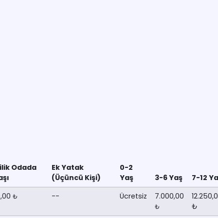
şilik Odada
Ek Yatak
0-2
aşı
(Üçüncü Kişi)
Yaş
3-6 Yaş
7-12 Y
0,00
--
Ücretsiz
7.000,00
12.250,
₺
₺
₺