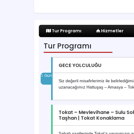
Tur Programı
Hizmetler
Tur Programı
GECE YOLCULUĞU
Siz değerli misafirlerimiz ile belirlediğ
uzanacağımız Hattuşaş – Amasya – Toka
Tokat – Mevlevihane – Sulu Sok
Taşhan | Tokat Konaklama
Sabah saatlerinde Tokat’a varışımızın a