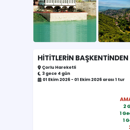
HİTİTLERİN BAŞKENTİNDEN
Çorlu Hareketli
3 gece 4 gün
01 Ekim 2026 - 01 Ekim 2026 arası 1 tur
AM
2 
1 G
1 