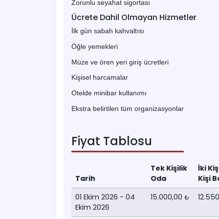
Zorunlu seyahat sigortası
Ücrete Dahil Olmayan Hizmetler
İlk gün sabah kahvaltısı
Öğle yemekleri
Müze ve ören yeri giriş ücretleri
Kişisel harcamalar
Otelde minibar kullanımı
Ekstra belirtilen tüm organizasyonlar
Fiyat Tablosu
Tek Kişilik
İki Ki
Tarih
Oda
Kişi B
01 Ekim 2026 - 04
15.000,00
12.55
₺
Ekim 2026