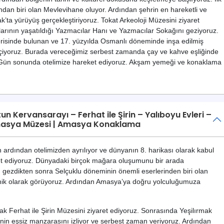
ından biri olan Mevlevihane oluyor. Ardından şehrin en hareketli ve
k’ta yürüyüş gerçekleştiriyoruz. Tokat Arkeoloji Müzesini ziyaret
tlarının yaşatıldığı Yazmacılar Hanı ve Yazmacılar Sokağını geziyoruz.
erisinde bulunan ve 17. yüzyılda Osmanlı döneminde inşa edilmiş
eçiyoruz. Burada vereceğimiz serbest zamanda çay ve kahve eşliğinde
niz. Gün sonunda otelimize hareket ediyoruz. Akşam yemeği ve konaklama
n Kervansarayı – Ferhat ile Şirin – Yalıboyu Evleri –
– Amasya Müzesi | Amasya Konaklama
 ardından otelimizden ayrılıyor ve dünyanın 8. harikası olarak kabul
et ediyoruz. Dünyadaki birçok mağara oluşumunu bir arada
ı gezdikten sonra Selçuklu döneminin önemli eserlerinden biri olan
ik olarak görüyoruz. Ardından Amasya’ya doğru yolculuğumuza
ak Ferhat ile Şirin Müzesini ziyaret ediyoruz. Sonrasında Yeşilırmak
rinin eşsiz manzarasını izliyor ve serbest zaman veriyoruz. Ardından