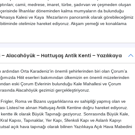
aptırılan; camii, medrese, imaret, türbe, şadırvan ve çeşmeden oluşan
z. İçerisinde İlhanlılar döneminden kalma mumyaların da bulunduğu
 Amasya Kalesi ve Kaya Mezarlarını panoramik olarak görebileceğimiz
i bitiminde otelimize hareket ediyoruz. Akşam yemeği ve konaklama
 – Alacahöyük – Hattuşaş Antik Kenti – Yazılıkaya
 ardından Orta Karadeniz’in önemli şehirlerinden biri olan Çorum’a
ığımızda Hitit eserleri bakımından ülkemizin en önemli müzelerinden
dından eski Çorum Evlerinin bulunduğu Kale Mahallesi ve Çorum
asında Alacahöyük gezimizi gerçekleştiriyoruz.
 Frigler, Roma ve Bizans uygarlıklarına ev sahipliği yapmış olan ve
ı Listesi’ne alınan Hattuşaş Antik Kentine doğru hareket ediyoruz.
kentte ilk olarak Büyük Tapınağı geziyoruz. Sonrasında Büyük Kale,
Kral Kapısı, Tapınaklar, Yer Kapı, Sfenksli Kapı ve Aslanlı Kapıyı
n kutsal açık hava tapınağı olarak bilinen Yazılıkaya Açık Hava Mabedini