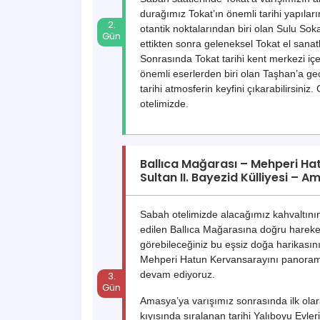
durağımız Tokat’ın önemli tarihi yapılar
otantik noktalarından biri olan Sulu Soka
ettikten sonra geleneksel Tokat el sana
Sonrasında Tokat tarihi kent merkezi iç
önemli eserlerden biri olan Taşhan’a g
tarihi atmosferin keyfini çıkarabilirsi
otelimizde.
Ballıca Mağarası – Mehperi Hatu
Sultan II. Bayezid Külliyesi 
Sabah otelimizde alacağımız kahvaltının
edilen Ballıca Mağarasına doğru harek
görebileceğiniz bu eşsiz doğa harikasın
Mehperi Hatun Kervansarayını panoram
devam ediyoruz.
Amasya’ya varışımız sonrasında ilk olar
kıyısında sıralanan tarihi Yalıboyu Evle