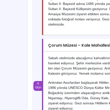
Sultan II. Bayezid adına 1485 yılında y
Sultan II. Bayezid Külliyesini geziyoru
Amasya Müzesini ziyaret ettikten sonra
noktada fotoğraf molası veriyoruz. Gez
otelimizde.
Çorum Müzesi – Kale Mahallesi
Sabah otelimizde alacağımız kahvaltının
hareket ediyoruz. Şehir merkezine vard
biri olan Çorum Müzesini geziyoruz. Ar
Kalesini görüyoruz. Yemek molamız sonr
Ardından Asurlardan başlayarak Hititler,
1986 yılında UNESCO Dünya Kültür Miras
Boğazköy üzerinden ulaşacağımız antik 
Nişantaşı, Hiyeroglifli Oda, Güney Kale, 
ziyaret ediyoruz. Gezi sonrası Hititleri
ziyaret ediyoruz.