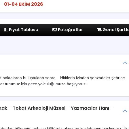
01-04 EKİM 2026
Fiyat Tablosu
Fotoğraflar
Genel Şartl
imiz noktalarda buluştuktan sonra Hititlerin izinden şehzadeler şehrine
t turumuz için gece yolculuğumuza başlıyoruz.
ak – Tokat Arkeoloji Müzesi – Yazmacılar Hanı –
rdından bölgenin tarihi ve kültürel dokusunu keşfetmeye başlıyoruz. İlk